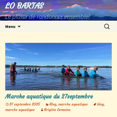
Aller
LO BARTAS
au
Le plaisir de randonner ensemble!
contenu
Recherc
Menu
Marche aquatique du 27septembre
27 septembre 2025
Blog
,
marche aquatique
blog
,
marche aquatique
Brigitte Lemoine