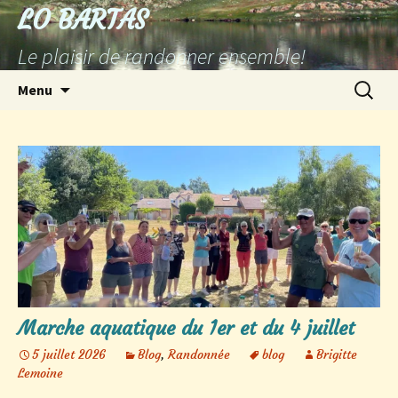
Aller
LO BARTAS
au
Le plaisir de randonner ensemble!
contenu
Recherc
Menu
Marche aquatique du 1er et du 4 juillet
5 juillet 2026
Blog
,
Randonnée
blog
Brigitte
Lemoine