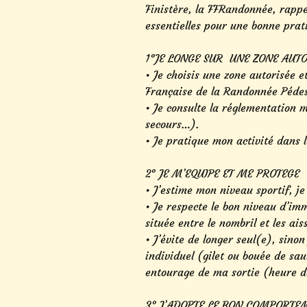
Finistère, la FFRandonnée, rappel
essentielles pour une bonne prat
1°JE LONGE SUR UNE ZONE AUTO
• Je choisis une zone autorisée et
Française de la Randonnée Pédes
• Je consulte la réglementation 
secours…).
• Je pratique mon activité dans 
2° JE M’EQUIPE ET ME PROTEGE
• J’estime mon niveau sportif, j
• Je respecte le bon niveau d’i
située entre le nombril et les aiss
• J’évite de longer seul(e), sino
individuel (gilet ou bouée de sa
entourage de ma sortie (heure de 
3° J’ADOPTE LE BON COMPORTE