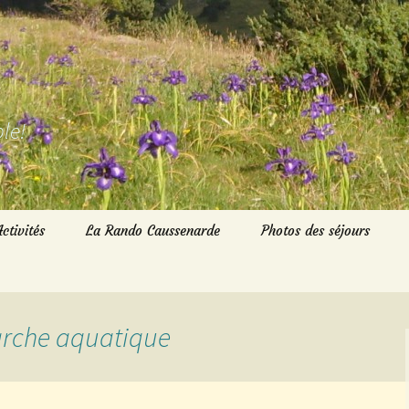
le!
Activités
La Rando Caussenarde
Photos des séjours
Randos du Dimanche
Randos du Mardi
marche aquatique
Randos du jeudi
Marche nordique