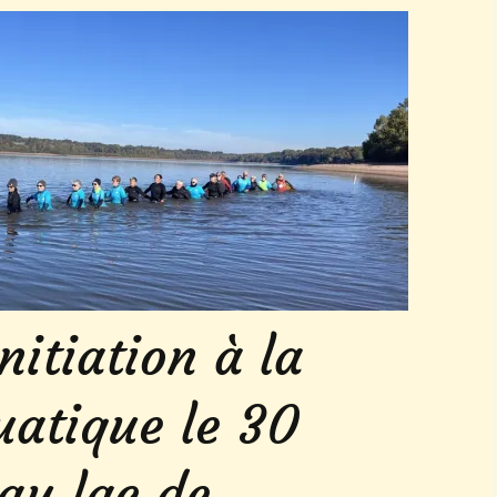
Marche aquatique
Séjours 2026
Autres activités
nitiation à la
atique le 30
au lac de