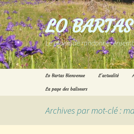
Aller
au
contenu
LO BARTAS
Le plaisir de randonner ensemb
Lo Bartas Bienvenue
L’actualité
La page des baliseurs
Archives par mot-clé : 