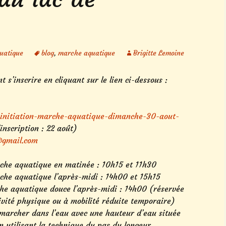
uatique
blog
,
marche aquatique
Brigitte Lemoine
 s’inscrire en cliquant sur le lien ci-dessous :
-initiation-marche-aquatique-dimanche-30-aout-
inscription :
22 août
)
gmail.com
arche aquatique en matinée :
10h15
et
11h30
rche aquatique l’après-midi :
14h00
et
15h15
che aquatique douce l’après-midi :
14h00
(réservée
ivité physique ou à mobilité réduite temporaire)
marcher dans l’eau avec une hauteur d’eau située
en utilisant la technique du pas du longeur.