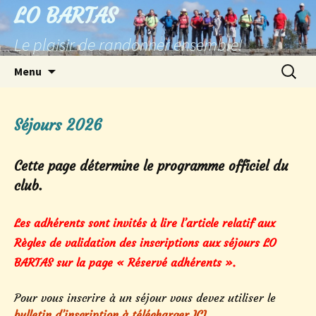
Aller
LO BARTAS
au
Le plaisir de randonner ensemble!
contenu
Recherc
Menu
Séjours 2026
Cette page détermine le programme officiel du
club.
Les adhérents sont invités à lire l’article relatif aux
Règles de validation des inscriptions aux séjours LO
BARTAS sur la page « Réservé adhérents ».
Pour vous inscrire à un séjour vous devez utiliser le
bulletin d’inscription à télécharger ICI
.