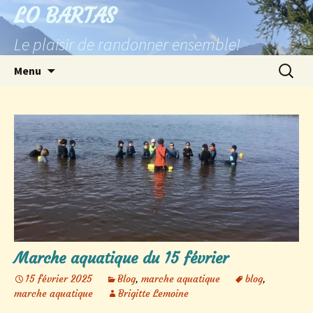
Aller
LO BARTAS
au
Le plaisir de randonner ensemble!
contenu
Recherc
Menu
Marche aquatique du 15 février
15 février 2025
Blog
,
marche aquatique
blog
,
marche aquatique
Brigitte Lemoine