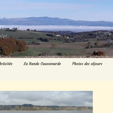
le!
Activités
La Rando Caussenarde
Photos des séjours
Randos du Dimanche
Randos du Mardi
Randos du jeudi
Marche nordique