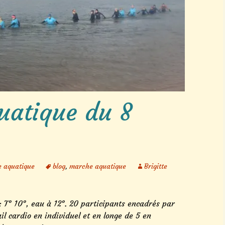
Marche aquatique
Séjours 2026
Autres activités
uatique du 8
 aquatique
blog
,
marche aquatique
Brigitte
: T° 10°, eau à 12°. 20 participants encadrés par
ail cardio en individuel et en longe de 5 en