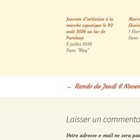
Journée d’initiation à la
March
marche aquatique le 30
févri
août 2026 au lac de
1 fév
Pareloup
Dans 
5 juillet 2026
Dans "Blog"
Navigation
←
Rando du Jeudi 6 Novem
des
Laisser un commenta
articles
Votre adresse e-mail ne sera pas