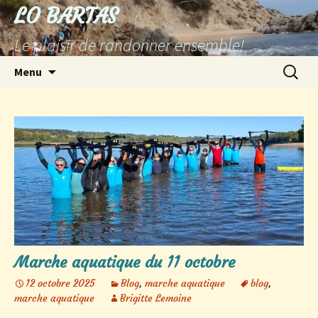
Aller
LO BARTAS
au
Le plaisir de randonner ensemble!
contenu
Recherc
Menu
Marche aquatique du 11 octobre
12 octobre 2025
Blog
,
marche aquatique
blog
,
marche aquatique
Brigitte Lemoine