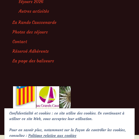
Séjours 2026
Autres activités
La Rando Caussenarde
Photos des séjours
Contact
Réservé Adhérents
La page des baliseurs
Confidentialité et cookies : ce site utilise des cookies. En continuant à
utiliser ce site Web, vous acceptez leur utilisation.
Pour en savoir plus, notamment sur la façon de contrôler les cookies,
consultez :
Politique relative aux cookies