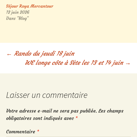
Séjour Roya Mercantour
12 juin 2026
Dans "Blog"
Navigation
←
Rando du jeudi 18 juin
WE longe côte à Sète les 13 et 14 juin
→
des
articles
Laisser un commentaire
Votre adresse e-mail ne sera pas publiée.
Les champs
obligatoires sont indiqués avec
*
Commentaire
*