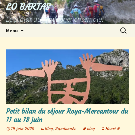
Aller
LO BARTAS
au
Le plaisir de randonner ensemble!
contenu
Recherc
Menu
Petit bilan du séjour Roya-Mercantour du
11 au 18 juin
19 juin 2026
Blog
,
Randonnée
blog
Henri A