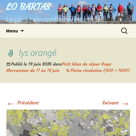
Aller
LO BARTAS
au
Le plaisir de randonner ensemble!
contenu
Recherc
Menu
lys orangé
Publié le
19 juin 2026
dans
Petit bilan du séjour Roya-
Mercantour du 11 au 18 juin
Pleine résolution (900 × 1600)
←
→
Précédent
Suivant