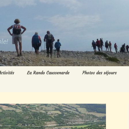
le!
Activités
La Rando Caussenarde
Photos des séjours
Randos du Dimanche
Randos du Mardi
Randos du jeudi
Marche nordique