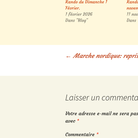
Rando du Dimanche 1
Rando
Février.
nove
1 février 2026
11 no
Dans "Blog"
Dans 
Navigation
←
Marche nordique: repris
des
articles
Laisser un commenta
Votre adresse e-mail ne sera pas
avec
*
Commentaire
*