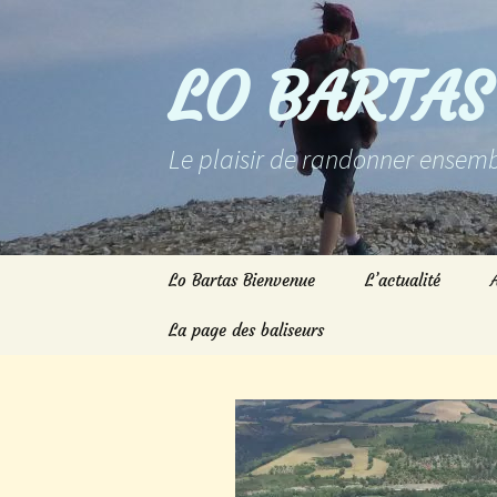
Aller
au
contenu
LO BARTAS
Le plaisir de randonner ensemb
Lo Bartas Bienvenue
L’actualité
La page des baliseurs