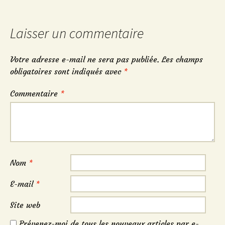
articles
Laisser un commentaire
Votre adresse e-mail ne sera pas publiée.
Les champs
obligatoires sont indiqués avec
*
Commentaire
*
Nom
*
E-mail
*
Site web
Prévenez-moi de tous les nouveaux articles par e-