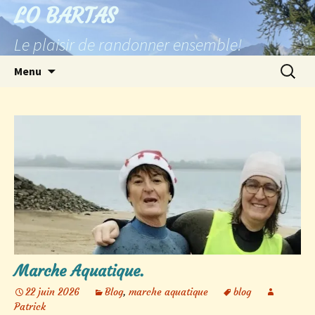
Aller
LO BARTAS
au
Le plaisir de randonner ensemble!
contenu
Recherc
Menu
Marche Aquatique.
22 juin 2026
Blog
,
marche aquatique
blog
Patrick