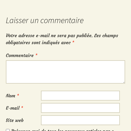
articles
Laisser un commentaire
Votre adresse e-mail ne sera pas publiée.
Les champs
obligatoires sont indiqués avec
*
Commentaire
*
Nom
*
E-mail
*
Site web