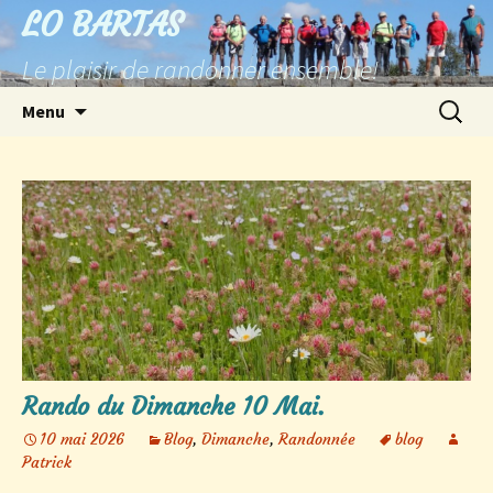
Aller
LO BARTAS
au
Le plaisir de randonner ensemble!
contenu
Recherc
Menu
Rando du Dimanche 10 Mai.
10 mai 2026
Blog
,
Dimanche
,
Randonnée
blog
Patrick