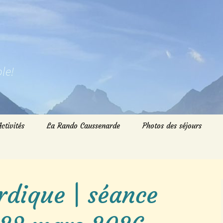
le!
Activités
La Rando Caussenarde
Photos des séjours
Randos du Dimanche
Randos du Mardi
dique | séance
Randos du jeudi
Marche nordique