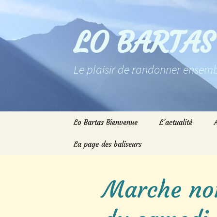
Aller
au
contenu
LO BARTAS
Le plaisir de randonner ensemb
Lo Bartas Bienvenue
L’actualité
La page des baliseurs
Marche nor