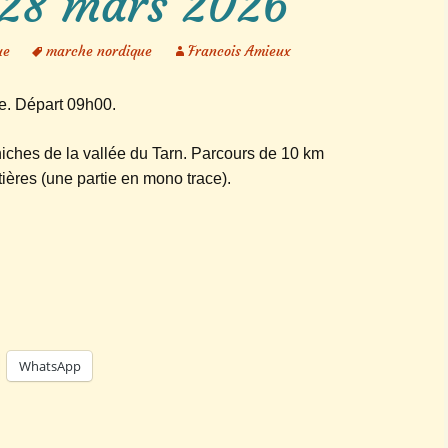
 28 mars 2026
Marche aquatique
ue
marche nordique
Francois Amieux
Séjours 2026
e. Départ 09h00.
Autres activités
niches de la vallée du Tarn. Parcours de 10 km
tières (une partie en mono trace).
WhatsApp