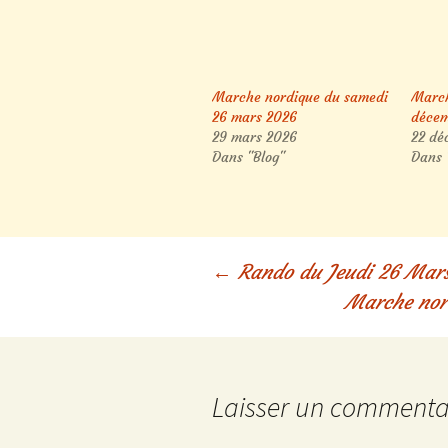
Marche nordique du samedi
March
26 mars 2026
déce
29 mars 2026
22 dé
Dans "Blog"
Dans 
Navigation
←
Rando du Jeudi 26 Mars
Marche nor
des
articles
Laisser un commenta