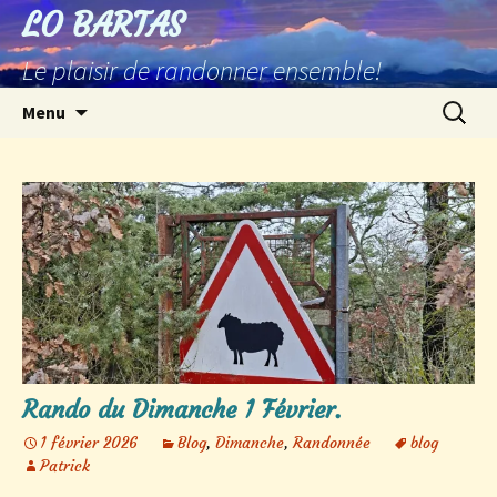
Aller
LO BARTAS
au
Le plaisir de randonner ensemble!
contenu
Recherc
Menu
Rando du Dimanche 1 Février.
1 février 2026
Blog
,
Dimanche
,
Randonnée
blog
Patrick