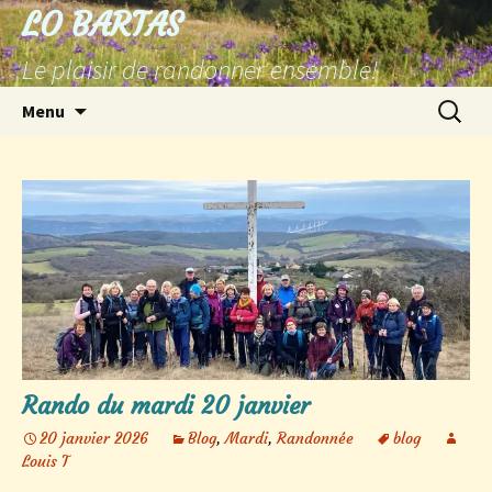
Aller
LO BARTAS
au
Le plaisir de randonner ensemble!
contenu
Recherc
Menu
Rando du mardi 20 janvier
20 janvier 2026
Blog
,
Mardi
,
Randonnée
blog
Louis T