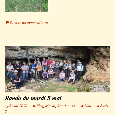
Laisser un commentaire
Rando du mardi 5 mai
5 mai 2026
Blog
,
Mardi
,
Randonnée
blog
Louis
T