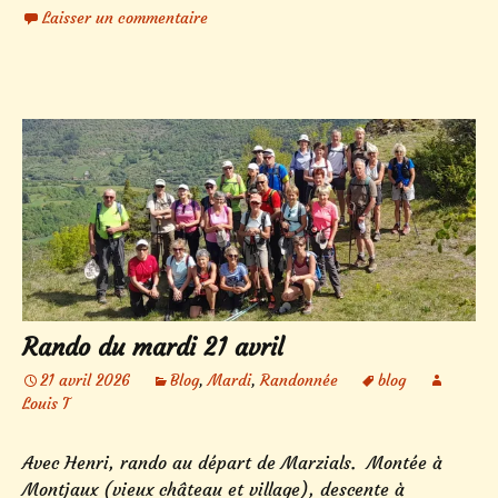
Laisser un commentaire
Rando du mardi 21 avril
21 avril 2026
Blog
,
Mardi
,
Randonnée
blog
Louis T
Avec Henri, rando au départ de Marzials. Montée à
Montjaux (vieux château et village), descente à