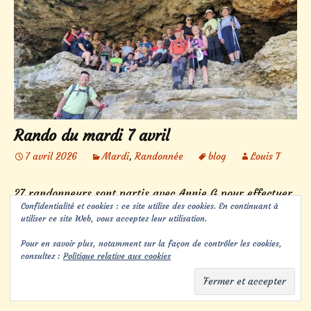
Rando du mardi 7 avril
7 avril 2026
Mardi
,
Randonnée
blog
Louis T
27 randonneurs sont partis avec Annie G pour effectuer
Confidentialité et cookies : ce site utilise des cookies. En continuant à
le tour du plateau de France. Découverte de la grotte
utiliser ce site Web, vous acceptez leur utilisation.
des brigands pour pas mal de bartassous, ensuite
passage à la grotte orange avec ses 3 niveaux. Départ et
Pour en savoir plus, notamment sur la façon de contrôler les cookies,
consultez :
Politique relative aux cookies
retour en longeant le Tarn de Creissels au pont
submersible. Très bel après midi ensoleillé pour cette
belle rando. 9km et 450m de déniv.