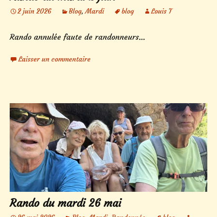
2 juin 2026
Blog
,
Mardi
blog
Louis T
Rando annulée faute de randonneurs…
Laisser un commentaire
Rando du mardi 26 mai