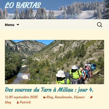
Aller
LO BARTAS
au
Le plaisir de randonner ensemble!
contenu
Recherc
Menu
Des sources du Tarn à Millau : jour 4.
20 septembre 2025
Blog
,
Randonnée
,
Séjours
blog
Patrick