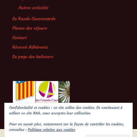
Autres activités
La Rando Caussenarde
Photos des séjours
Contact
Réservé Adhérents
La page des baliseurs
Confidentialité et cookies : ce site utilise des cookies. En continuant à
utiliser ce site Web, vous acceptez leur utilisation.
Pour en savoir plus, notamment sur la façon de contrôler les cookies,
consultez :
Politique relative aux cookies