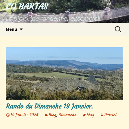
Aller
LO BARTAS
au
Le plaisir de randonner ensemble!
contenu
Recherc
Menu
Rando du Dimanche 19 Janvier.
19 janvier 2025
Blog
,
Dimanche
blog
Patrick