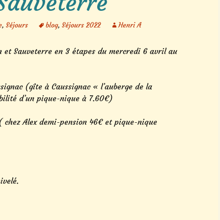
Sauveterre
Marche aquatique
e
,
Séjours
blog
,
Séjours 2022
Henri A
Séjours 2026
et Sauveterre en 3 étapes du mercredi 6 avril au
Autres activités
signac (gîte à Caussignac « l’auberge de la
bilité d’un pique-nique à 7.60€)
( chez Alex demi-pension 46€ et pique-nique
velé.