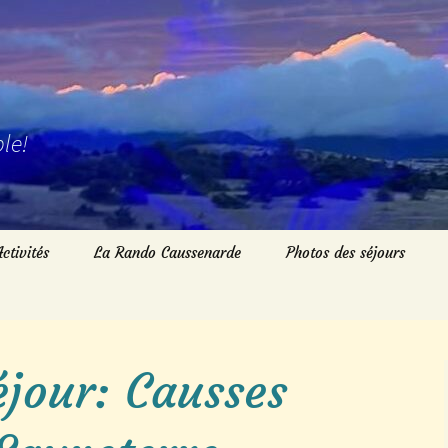
le!
Activités
La Rando Caussenarde
Photos des séjours
Randos du Dimanche
Randos du Mardi
jour: Causses
Randos du jeudi
Marche nordique