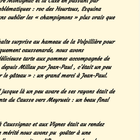
tre Montignac et la Caxe en passant par
emblématiques : roc des Hourtous, Esquina
ns oublier les « champignons » plus vrais que
halte surprise au hameau de la Volpillière pour
iquement caussenarde, nous avons
 délicieuse tarte aux pommes accompagnée de
e depuis Millau par Jean-Paul , c’était un peu
r le gâteau » : un grand merci à Jean-Paul.
eil jusque là un peu avare de ses rayons était de
nte du Causse vers Meyrueis : un beau final
 Caussignac et aux Vignes était au rendez
en mérité nous avons pu goûter à une