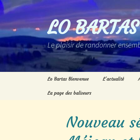
Aller
au
contenu
LO BARTAS
Le plaisir de randonner ensemb
Lo Bartas Bienvenue
L’actualité
La page des baliseurs
Nouveau sé