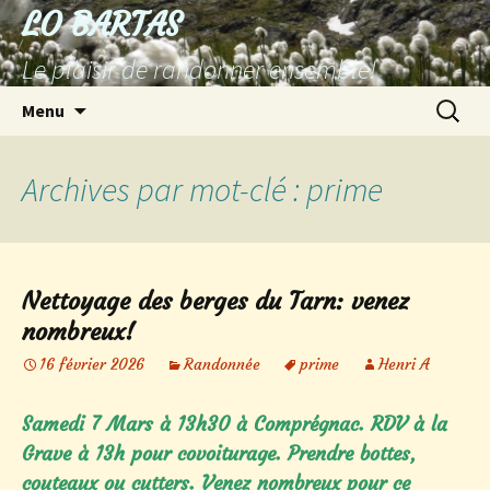
Aller
LO BARTAS
au
Le plaisir de randonner ensemble!
contenu
Recherc
Menu
Archives par mot-clé : prime
Nettoyage des berges du Tarn: venez
nombreux!
16 février 2026
Randonnée
prime
Henri A
Samedi 7 Mars à 13h30 à Comprégnac. RDV à la
Grave à 13h pour covoiturage. Prendre bottes,
couteaux ou cutters. Venez nombreux pour ce