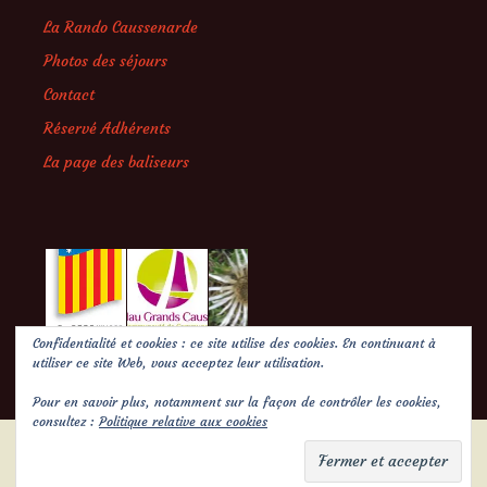
La Rando Caussenarde
Photos des séjours
Contact
Réservé Adhérents
La page des baliseurs
Confidentialité et cookies : ce site utilise des cookies. En continuant à
utiliser ce site Web, vous acceptez leur utilisation.
Pour en savoir plus, notamment sur la façon de contrôler les cookies,
consultez :
Politique relative aux cookies
Politique de confidentialité
Fièrement propulsé par WordPress