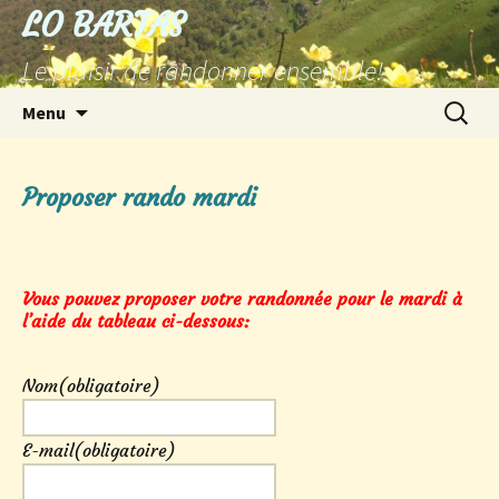
Aller
LO BARTAS
au
Le plaisir de randonner ensemble!
contenu
Recherc
Menu
Proposer rando mardi
Vous pouvez proposer votre randonnée pour le mardi à
l’aide du tableau ci-dessous:
Nom
(obligatoire)
E-mail
(obligatoire)